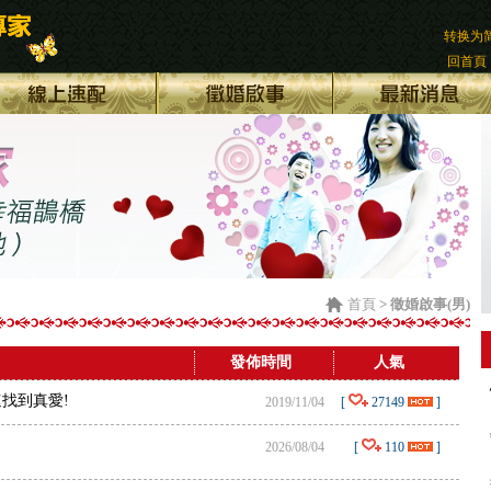
转换为
回首頁
首頁
> 徵婚啟事(男)
發佈時間
人氣
找到真愛!
2019/11/04
[
27149
]
2026/08/04
[
110
]