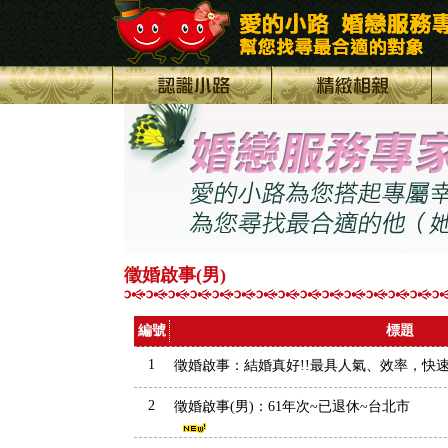
徵婚啟事(男)
編號
標題
1
徵婚啟事：結婚真好!!最具人氣、效率，快速
2
徵婚啟事(男)：61年次~已退休~台北市