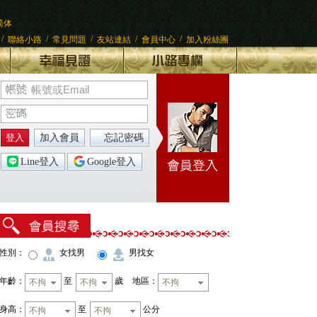
简体
/
/
/
/
/
聯絡小路
常見問題
友站連結
會員中心
加入粉絲團
登入
加入會員
忘記密碼
Line登入
Google登入
性別：
女找男
男找女
年齡：
至
歲
地區：
不拘
不拘
不拘
身高：
至
公分
不拘
不拘