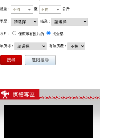
體重：
至
公斤
不拘
不拘
學歷：
職業：
照片：
僅顯示有照片的
找全部
年所得：
有無房產：