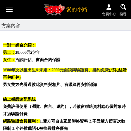
愛的小路
會員中心
搜尋
方案內容
一對一媒合介紹：
男士：
28,000元起/年
女生：
洽談評估、
書面合約保證
※80年次以後出生&未婚：2000元面談與驗證費、排約免費
(成功結婚
再包紅包)
男女雙方先看過彼此資料與相片、有眼緣再安排認識
線上婚戀速配系統
免費註冊使用（瀏覽、留言、邀約），若欲留聯絡資料給心儀對象時
才須驗證付費
網路驗證會員權利：
1.雙方可自由互留聯絡資料 2.不受雙方留言次數
限制 3.小路推薦語4.被搜尋排序優先